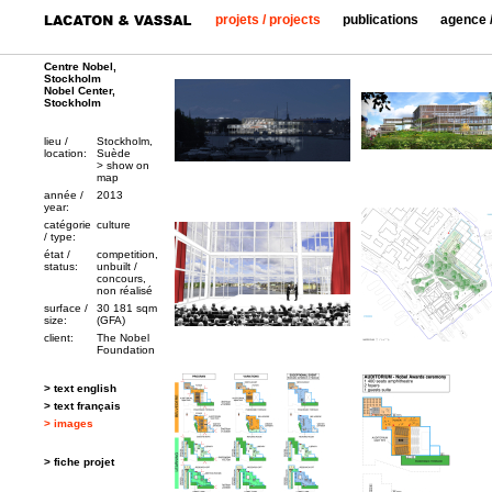
projets / projects
publications
agence /
Centre Nobel,
Stockholm
Nobel Center,
Stockholm
lieu /
Stockholm,
location:
Suède
> show on
map
année /
2013
year:
catégorie
culture
/ type:
état /
competition,
status:
unbuilt /
concours,
non réalisé
surface /
30 181 sqm
size:
(GFA)
client:
The Nobel
Foundation
> text english
> text français
> images
> fiche projet