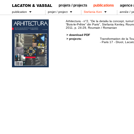
projets / projects
publications
agence /
publication
projet / project
Stefania Ken
année / y
Arhitectura - n°2, "De la detaliu la concept, turnul
“Bois-le-Prêtre” din Paris", Stefania Kenley, Rou
2011, p. 24-29, Roumain / Romanian
> download PDF
> projects:
Transformation de la Tou
- Paris 17 - Druot, Laca