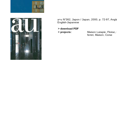
a+u N°362, Japon / Japan, 2000, p. 72-97, Angla
English-Japanese
> download PDF
> projects:
Maison Latapie, Floirac
,
ferret
,
Maison, Corse