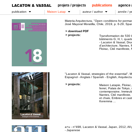
projets / projects
publications
agence /
publication
Maison Latap
auteur / author
année / y
Materia Arquitectura, "Open conditions for perm
José Mayoral Moratilla, Chile, 2019, p. 6-29, Span
> download PDF
> projects:
Transformation de 530 
bâtiments G, H, I, quar
- Lacaton & Vassal, Druo
d'architecture, Nantes
,
Floirac
,
Cité manifeste,
"Lacaton & Vassal, strategies of the essential", 
Espagnol - Anglais / Spanish - English, Arquitect
> projects:
Maison Latapie, Floirac
ferret
,
Palais de Tokyo, 
contemporaine
,
Immeub
Nantes
,
Cité manifeste
et chais, Embres et cas
Keremma
...
a+u - n°498, Lacaton & Vassal, Japan, 2012, All
- Japanese