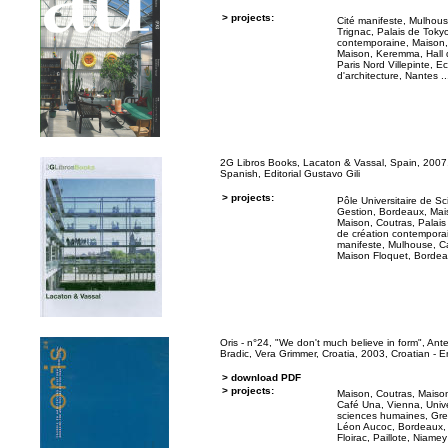
> projects:
Cité manifeste, Mulhou
Trignac
,
Palais de Tokyo
contemporaine
,
Maison,
Maison, Keremma
,
Hall 
Paris Nord Villepinte
,
Ec
d'architecture, Nantes
..
2G Libros Books, Lacaton & Vassal, Spain, 2007,
Spanish, Editorial Gustavo Gili
> projects:
Pôle Universitaire de S
Gestion, Bordeaux
,
Mai
Maison, Coutras
,
Palais
de création contempora
manifeste, Mulhouse
,
C
Maison Floquet, Borde
Oris - n°24, "We don't much believe in form", Ant
Bradic, Vera Grimmer, Croatia, 2003, Croatian - E
> download PDF
> projects:
Maison, Coutras
,
Maison
Café Una, Vienna
,
Univ
sciences humaines, Gr
Léon Aucoc, Bordeaux
Floirac
,
Paillote, Niamey